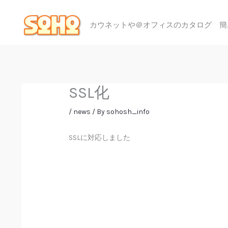
内
容
カウネットや＠オフィスのカタログ 簡
を
ス
キ
ッ
プ
SSL化
/
news
/ By
sohosh_info
SSLに対応しました