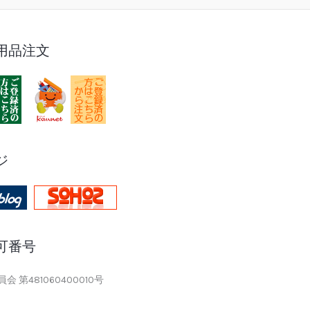
用品注文
ジ
可番号
 第481060400010号