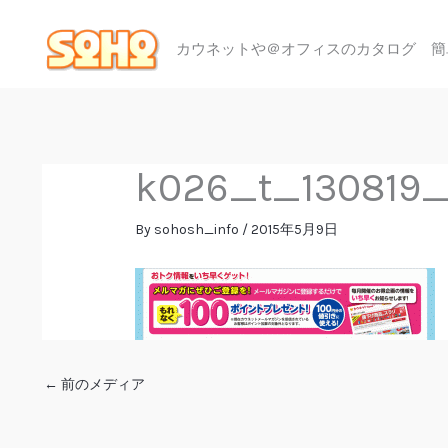
内
容
カウネットや＠オフィスのカタログ 簡
を
ス
キ
ッ
プ
k026_t_130819_
By
sohosh_info
/
2015年5月9日
←
前のメディア