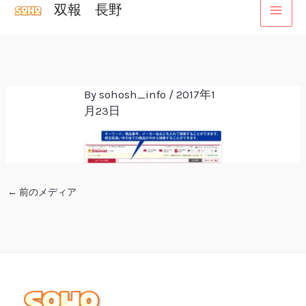
双報 長野
内
容
を
ス
キ
By
sohosh_info
/
2017年1
月23日
ッ
プ
←
前のメディア