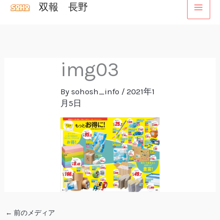
双報 長野
内
容
を
ス
img03
キ
ッ
By
sohosh_info
/
2021年1
プ
月5日
←
前のメディア