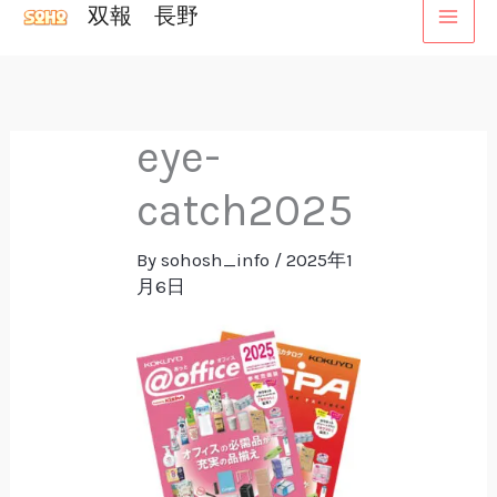
双報 長野
内
容
を
ス
eye-
キ
ッ
catch2025
プ
By
sohosh_info
/
2025年1
月6日