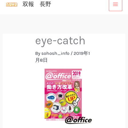
双報 長野
内
容
を
ス
eye-catch
キ
ッ
By
sohosh_info
/
2019年1
プ
月8日