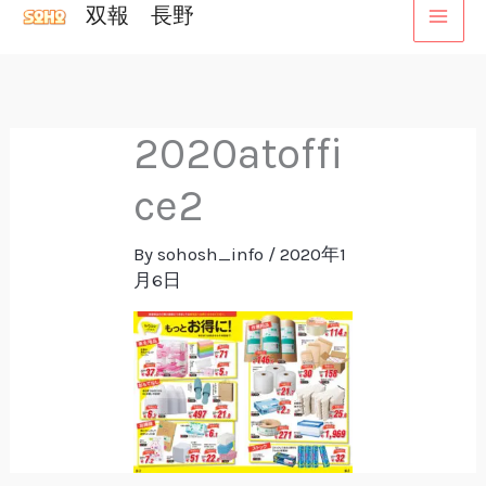
双報 長野
内
容
を
ス
2020atoffi
キ
ッ
ce2
プ
By
sohosh_info
/
2020年1
月6日